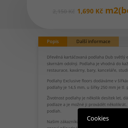
Původní
Aktuá
m2(b
1,690
Kč
2,150
Kč
cena
cena
byla:
je:
2,150 Kč.
1,690 
Popis
Další informace
Dřevěná kartáčovaná podlaha Dub světlý 
skvrnám odolný. Podlaha je vhodná do každ
restaurace, kavárny, bary, kanceláře, stud
Podlahy Exclusive floors dodáváme v šířkác
podlahy je 14,5 mm, u šířky 250 mm je tl.
Životnost podlahy je několik desítek let, 
podlaze a je možné ji provádět několikrát
podlah.
Cookies
Našim zákazníkům nabízíme službu "Servis