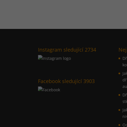
Instagram sledující 2734
Nej
Dř
ko
Ja
dř
Facebook sledující 3903
au
Dř
st
Ja
ni
Od