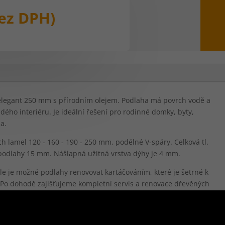
lní
ez DPH)
Kč.
elegant 250 mm s přírodním olejem. Podlaha má povrch vodě a
ého interiéru. Je ideální řešení pro rodinné domky, byty,
ia.
h lamel 120 - 160 - 190 - 250 mm, podélné V-spáry. Celková tl.
 podlahy 15 mm. Nášlapná užitná vrstva dýhy je 4 mm.
dále je možné podlahy renovovat kartáčováním, které je šetrné k
. Po dohodě zajišťujeme kompletní servis a renovace dřevěných
 podlahy", kdy 1x ročně přijede náš technik zkontrolovat podlahu,