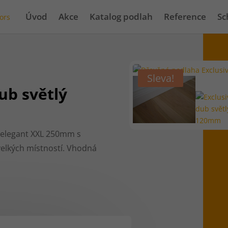
Úvod
Akce
Katalog podlah
Reference
Sc
Sleva!
ub světlý
 elegant XXL 250mm s
velkých místností. Vhodná