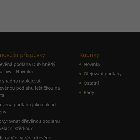
novější příspěvky
Rubriky
evěná podlaha Dub hnědý
Novinky
uřový – Novinka
Olejování podlahy
k snadno naolejovat
Ostatní
evěnou podlahu leštičkou na
Rady
ta
evěná podlaha jako obklad
ěny
k vyrovnat dřevěnou podlahu
velační stěrkou?
stranění vrzání dřevěné