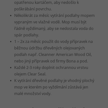
opatřenou kartáčem, aby nedošlo k
poškrábání povrchu.
Několikrát za měsíc vytírání podlahy mopem
vypraným ve vlažné vodě. Mop musí být
řádně vyždímaný, aby se nedostala voda do
spár podlahy.
1 – 2x za měsíc použít do vody přípravek na
běžnou údržbu dřevěných olejovaných
podlah např. Cleanner American Wood Oil,
nebo jiný přípravek od firmy Bona a pod.
Každé 2-3 roky doplnit ochrannou vrstvu
olejem Clear Seal.
K vytírání dřevěné podlahy je vhodný plochý
mop ve kterém po vyždímání zůstává jen
malé množství vody.