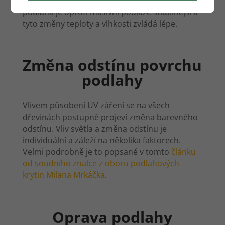
hodnotu se lamely opět stabilizují. Vrstvená
podlaha je oproti masivní podlaze stabilnější a
tyto změny teploty a vlhkosti zvládá lépe.
Změna odstínu povrchu
podlahy
Vlivem působení UV záření se na všech
dřevinách postupně projeví změna barevného
odstínu. Vliv světla a změna odstínu je
individuální a záleží na několika faktorech.
Velmi podrobně je to popsané v tomto
článku
od soudního znalce z oboru podlahových
krytin Milana Mrkáčka
.
Oprava podlahy