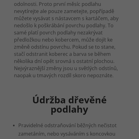
odolnosti. Proto první měsíc podlahu
nevytírejte ale pouze zametejte, popřípadě
můžete vysávat s nástavcem s kartáčem, aby
nedošlo k poškrábání povrchu podlahy. To
samé platí povrch podlahy nezakrývat
předložkou nebo kobercem, může dojít ke
změně odstínu povrchu. Pokud se to stane,
stačí odstranit koberec a barva se během
několika dní opět srovná s ostatní plochou.
Nejvýraznější změny jsou u světlých odstínů,
naopak u tmavých rozdíl skoro nepoznáte.
Údržba dřevěné
podlahy
Pravidelné odstraňování běžných nečistot
zametáním, nebo vysáváním s koncovkou