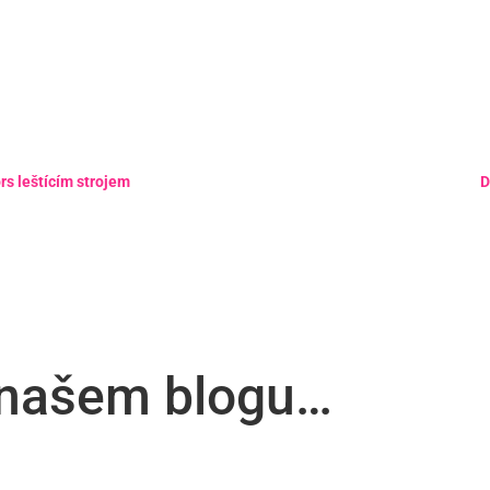
rs leštícím strojem
D
v našem blogu…