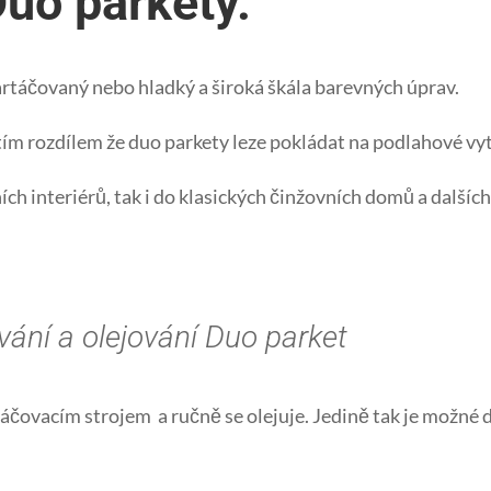
Duo parkety.
artáčovaný nebo hladký a široká škála barevných úprav.
 tím rozdílem že duo parkety leze pokládat na podlahové vy
h interiérů, tak i do klasických činžovních domů a dalších 
vání a olejování Duo parket
čovacím strojem a ručně se olejuje. Jedině tak je možné do