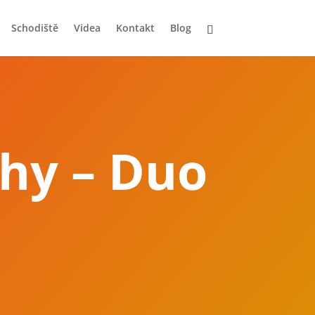
Schodiště
Videa
Kontakt
Blog
hy – Duo