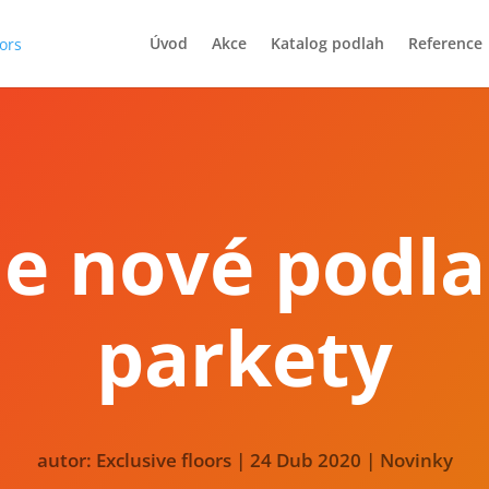
Úvod
Akce
Katalog podlah
Reference
e nové podla
parkety
autor:
Exclusive floors
|
24 Dub 2020
|
Novinky