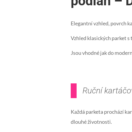
podlah – 
cookies
odmítnete,
některé
funkce z
Elegantní vzhled, povrch k
webu zmizí.
Vzhled klasických parket s
Marketing
Sdílením svých
Jsou vhodné jak do moderníc
zájmů a chování při
návštěvě našich
stránek zvyšujete
šanci na zobrazení
personalizovaného
obsahu a nabídek.
Ruční kartáčo
Každá parketa prochází kará
dlouhé životnosti.