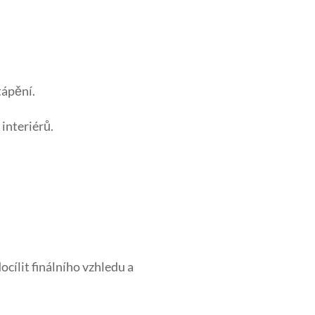
tápění.
interiérů.
cílit finálního vzhledu a