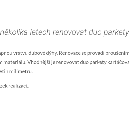
ěkolika letech renovovat duo parkety
apnou vrstvu dubové dýhy. Renovace se provádí broušením
 materiálu. Vhodnější je renovovat duo parkety kartáčova
etin milimetru.
ek realizací..