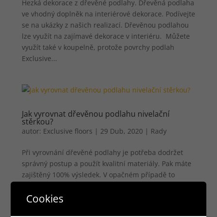
Hezká dekorace z dřevěné podlahy. Dřevěná podlaha
ve vhodný doplněk na interiérové dekorace. Podívejte
se na ukázky z našich realizací. Dřevěnou podlahou
lze využít na zajímavé dekorace v interiéru. Můžete
využít také v koupelně, protože povrchy podlah
Exclusive...
Jak vyrovnat dřevěnou podlahu nivelační
stěrkou?
autor:
Exclusive floors
|
29 Dub, 2020
|
Rady
Při vyrovnání dřevěné podlahy je potřeba dodržet
správný postup a použít kvalitní materiály. Pak máte
zajištěný 100% výsledek. V opačném případě to
nemusí dopadnout dobře…. Příprava podkladu před
Cookies
stěrkováním. Nejprve je potřeba z dřevěné podlahy
odstranit...